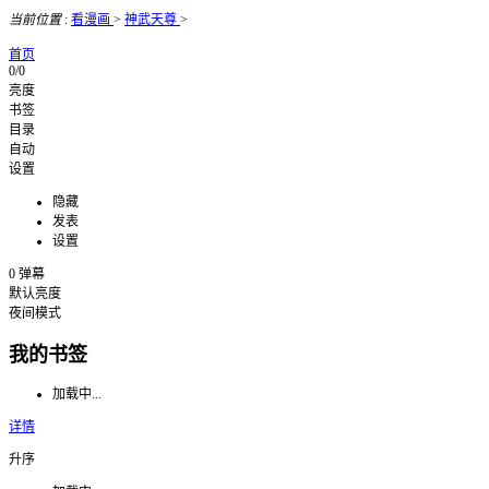
当前位置
:
看漫画
>
神武天尊
>
首页
0/0
亮度
书签
目录
自动
设置
隐藏
发表
设置
0
弹幕
默认亮度
夜间模式
我的书签
加载中...
详情
升序