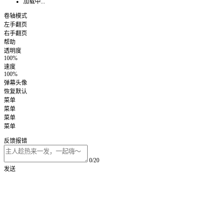
加载中...
卷轴模式
左手翻页
右手翻页
帮助
透明度
100%
速度
100%
弹幕头像
恢复默认
菜单
菜单
菜单
菜单
反馈报错
0/20
发送