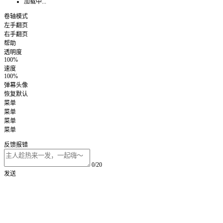
加载中...
卷轴模式
左手翻页
右手翻页
帮助
透明度
100%
速度
100%
弹幕头像
恢复默认
菜单
菜单
菜单
菜单
反馈报错
0/20
发送