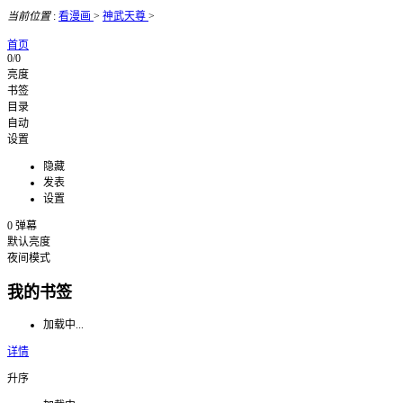
当前位置
:
看漫画
>
神武天尊
>
首页
0/0
亮度
书签
目录
自动
设置
隐藏
发表
设置
0
弹幕
默认亮度
夜间模式
我的书签
加载中...
详情
升序