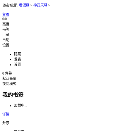
当前位置
:
看漫画
>
神武天尊
>
首页
0/0
亮度
书签
目录
自动
设置
隐藏
发表
设置
0
弹幕
默认亮度
夜间模式
我的书签
加载中...
详情
升序