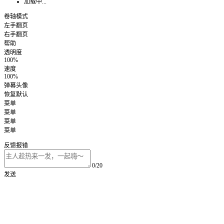
加载中...
卷轴模式
左手翻页
右手翻页
帮助
透明度
100%
速度
100%
弹幕头像
恢复默认
菜单
菜单
菜单
菜单
反馈报错
0/20
发送