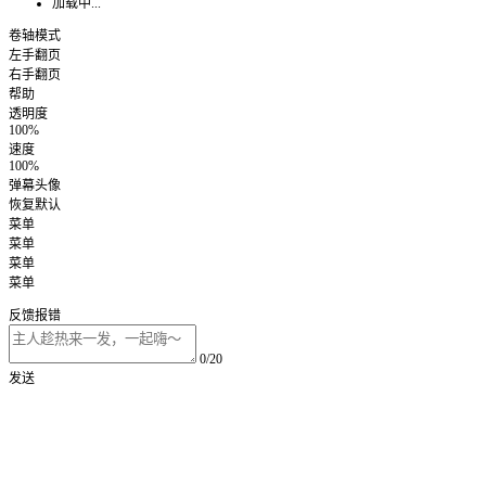
加载中...
卷轴模式
左手翻页
右手翻页
帮助
透明度
100%
速度
100%
弹幕头像
恢复默认
菜单
菜单
菜单
菜单
反馈报错
0/20
发送