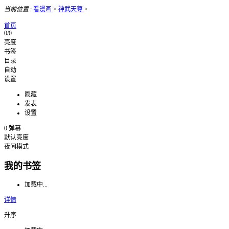
当前位置
:
看漫画
>
神武天尊
>
首页
0/0
亮度
书签
目录
自动
设置
隐藏
发表
设置
0
弹幕
默认亮度
夜间模式
我的书签
加载中...
详情
升序