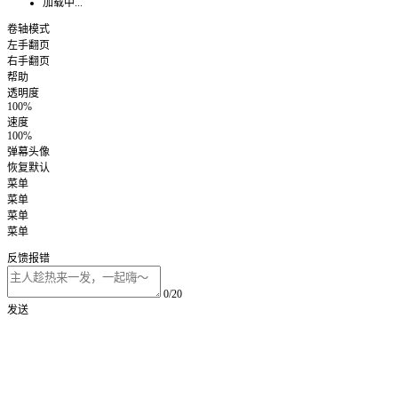
加载中...
卷轴模式
左手翻页
右手翻页
帮助
透明度
100%
速度
100%
弹幕头像
恢复默认
菜单
菜单
菜单
菜单
反馈报错
0/20
发送