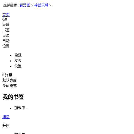
当前位置
:
看漫画
>
神武天尊
>
首页
0/0
亮度
书签
目录
自动
设置
隐藏
发表
设置
0
弹幕
默认亮度
夜间模式
我的书签
加载中...
详情
升序