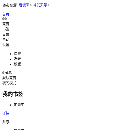
当前位置
:
看漫画
>
神武天尊
>
首页
0/0
亮度
书签
目录
自动
设置
隐藏
发表
设置
0
弹幕
默认亮度
夜间模式
我的书签
加载中...
详情
升序