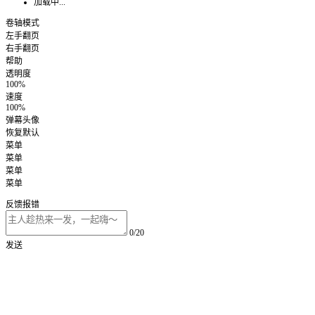
加载中...
卷轴模式
左手翻页
右手翻页
帮助
透明度
100%
速度
100%
弹幕头像
恢复默认
菜单
菜单
菜单
菜单
反馈报错
0/20
发送