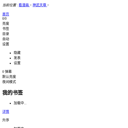
当前位置
:
看漫画
>
神武天尊
>
首页
0/0
亮度
书签
目录
自动
设置
隐藏
发表
设置
0
弹幕
默认亮度
夜间模式
我的书签
加载中...
详情
升序