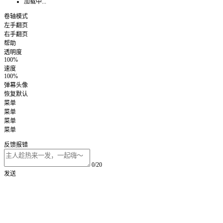
加载中...
卷轴模式
左手翻页
右手翻页
帮助
透明度
100%
速度
100%
弹幕头像
恢复默认
菜单
菜单
菜单
菜单
反馈报错
0/20
发送