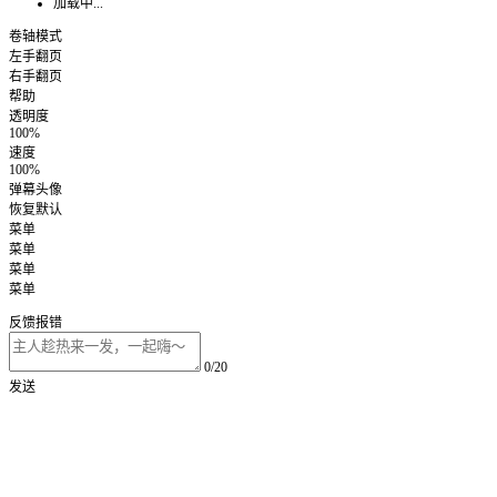
加载中...
卷轴模式
左手翻页
右手翻页
帮助
透明度
100%
速度
100%
弹幕头像
恢复默认
菜单
菜单
菜单
菜单
反馈报错
0/20
发送