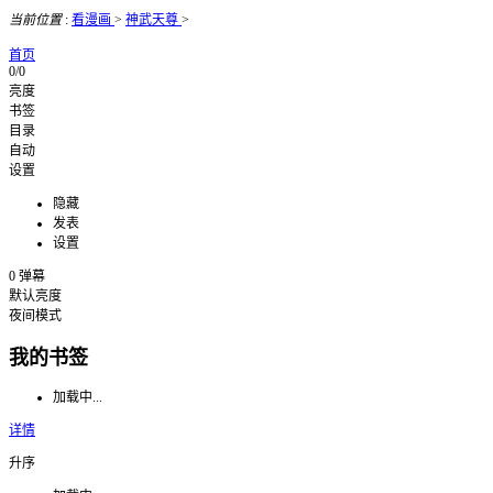
当前位置
:
看漫画
>
神武天尊
>
首页
0/0
亮度
书签
目录
自动
设置
隐藏
发表
设置
0
弹幕
默认亮度
夜间模式
我的书签
加载中...
详情
升序