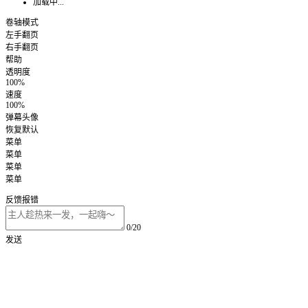
加载中...
卷轴模式
左手翻页
右手翻页
帮助
透明度
100%
速度
100%
弹幕头像
恢复默认
菜单
菜单
菜单
菜单
反馈报错
0/20
发送