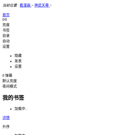
当前位置
:
看漫画
>
神武天尊
>
首页
0/0
亮度
书签
目录
自动
设置
隐藏
发表
设置
0
弹幕
默认亮度
夜间模式
我的书签
加载中...
详情
升序