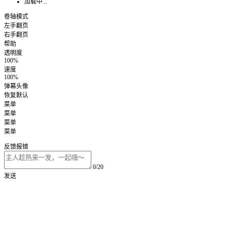
加载中...
卷轴模式
左手翻页
右手翻页
帮助
透明度
100%
速度
100%
弹幕头像
恢复默认
菜单
菜单
菜单
菜单
反馈报错
0/20
发送