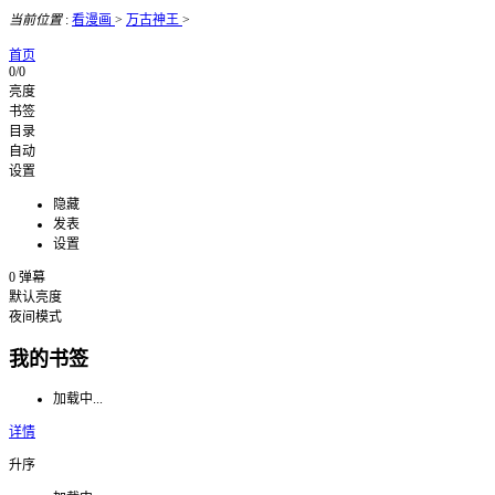
当前位置
:
看漫画
>
万古神王
>
首页
0/0
亮度
书签
目录
自动
设置
隐藏
发表
设置
0
弹幕
默认亮度
夜间模式
我的书签
加载中...
详情
升序