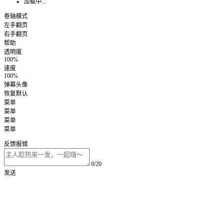
加载中...
卷轴模式
左手翻页
右手翻页
帮助
透明度
100%
速度
100%
弹幕头像
恢复默认
菜单
菜单
菜单
菜单
反馈报错
0/20
发送