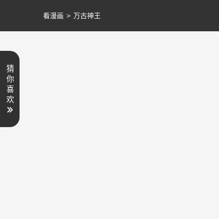
看漫画
>
万古神王
猜
你
喜
欢