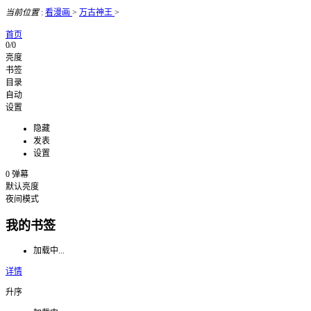
当前位置
:
看漫画
>
万古神王
>
首页
0/0
亮度
书签
目录
自动
设置
隐藏
发表
设置
0
弹幕
默认亮度
夜间模式
我的书签
加载中...
详情
升序