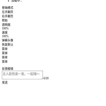
加载中...
卷轴模式
左手翻页
右手翻页
帮助
透明度
100%
速度
100%
弹幕头像
恢复默认
菜单
菜单
菜单
菜单
反馈报错
0/20
发送