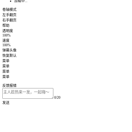
加载中...
卷轴模式
左手翻页
右手翻页
帮助
透明度
100%
速度
100%
弹幕头像
恢复默认
菜单
菜单
菜单
菜单
反馈报错
0/20
发送