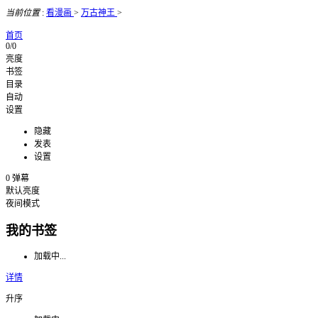
当前位置
:
看漫画
>
万古神王
>
首页
0/0
亮度
书签
目录
自动
设置
隐藏
发表
设置
0
弹幕
默认亮度
夜间模式
我的书签
加载中...
详情
升序