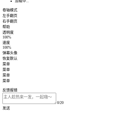
加载中...
卷轴模式
左手翻页
右手翻页
帮助
透明度
100%
速度
100%
弹幕头像
恢复默认
菜单
菜单
菜单
菜单
反馈报错
0/20
发送