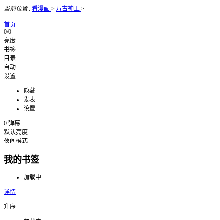
当前位置
:
看漫画
>
万古神王
>
首页
0/0
亮度
书签
目录
自动
设置
隐藏
发表
设置
0
弹幕
默认亮度
夜间模式
我的书签
加载中...
详情
升序