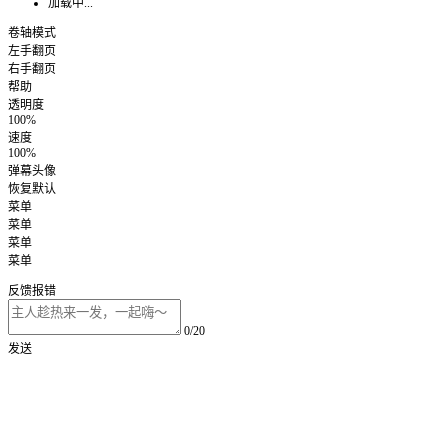
加载中...
卷轴模式
左手翻页
右手翻页
帮助
透明度
100%
速度
100%
弹幕头像
恢复默认
菜单
菜单
菜单
菜单
反馈报错
0/20
发送