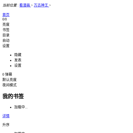
当前位置
:
看漫画
>
万古神王
>
首页
0/0
亮度
书签
目录
自动
设置
隐藏
发表
设置
0
弹幕
默认亮度
夜间模式
我的书签
加载中...
详情
升序