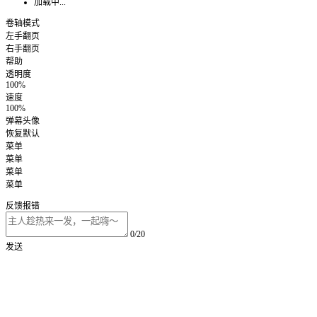
加载中...
卷轴模式
左手翻页
右手翻页
帮助
透明度
100%
速度
100%
弹幕头像
恢复默认
菜单
菜单
菜单
菜单
反馈报错
0/20
发送