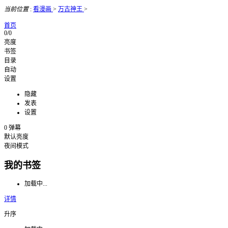
当前位置
:
看漫画
>
万古神王
>
首页
0/0
亮度
书签
目录
自动
设置
隐藏
发表
设置
0
弹幕
默认亮度
夜间模式
我的书签
加载中...
详情
升序