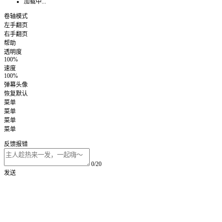
加载中...
卷轴模式
左手翻页
右手翻页
帮助
透明度
100%
速度
100%
弹幕头像
恢复默认
菜单
菜单
菜单
菜单
反馈报错
0/20
发送