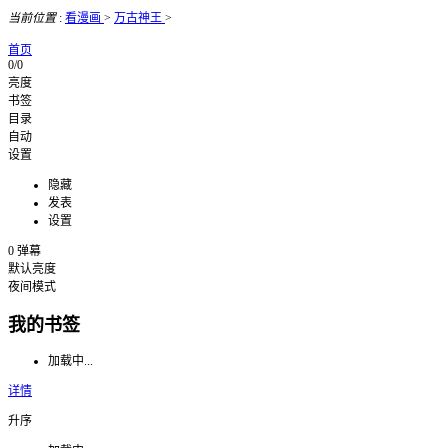
当前位置
:
看漫画
>
万古神王
>
首页
0/0
亮度
书签
目录
自动
设置
隐藏
发表
设置
0
弹幕
默认亮度
夜间模式
我的书签
加载中...
详情
升序