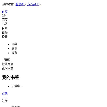
当前位置
:
看漫画
>
万古神王
>
首页
0/0
亮度
书签
目录
自动
设置
隐藏
发表
设置
0
弹幕
默认亮度
夜间模式
我的书签
加载中...
详情
升序