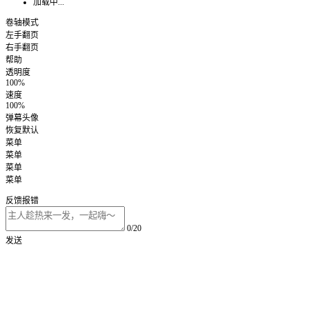
加载中...
卷轴模式
左手翻页
右手翻页
帮助
透明度
100%
速度
100%
弹幕头像
恢复默认
菜单
菜单
菜单
菜单
反馈报错
0/20
发送