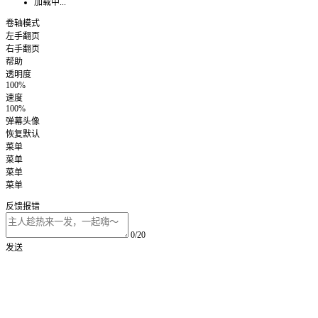
加载中...
卷轴模式
左手翻页
右手翻页
帮助
透明度
100%
速度
100%
弹幕头像
恢复默认
菜单
菜单
菜单
菜单
反馈报错
0/20
发送