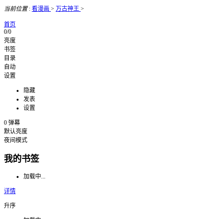
当前位置
:
看漫画
>
万古神王
>
首页
0/0
亮度
书签
目录
自动
设置
隐藏
发表
设置
0
弹幕
默认亮度
夜间模式
我的书签
加载中...
详情
升序