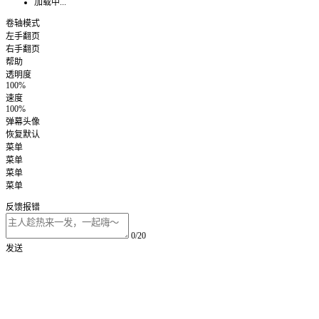
加载中...
卷轴模式
左手翻页
右手翻页
帮助
透明度
100%
速度
100%
弹幕头像
恢复默认
菜单
菜单
菜单
菜单
反馈报错
0/20
发送