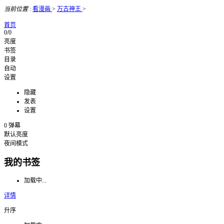
当前位置
:
看漫画
>
万古神王
>
首页
0/0
亮度
书签
目录
自动
设置
隐藏
发表
设置
0
弹幕
默认亮度
夜间模式
我的书签
加载中...
详情
升序