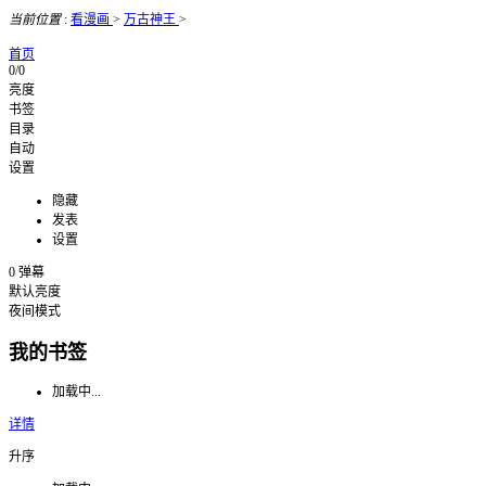
当前位置
:
看漫画
>
万古神王
>
首页
0/0
亮度
书签
目录
自动
设置
隐藏
发表
设置
0
弹幕
默认亮度
夜间模式
我的书签
加载中...
详情
升序