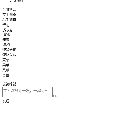
加载中...
卷轴模式
左手翻页
右手翻页
帮助
透明度
100%
速度
100%
弹幕头像
恢复默认
菜单
菜单
菜单
菜单
反馈报错
0/20
发送