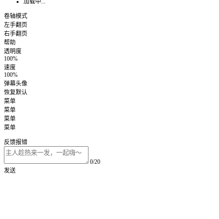
加载中...
卷轴模式
左手翻页
右手翻页
帮助
透明度
100%
速度
100%
弹幕头像
恢复默认
菜单
菜单
菜单
菜单
反馈报错
0/20
发送