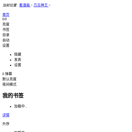
当前位置
:
看漫画
>
万古神王
>
首页
0/0
亮度
书签
目录
自动
设置
隐藏
发表
设置
0
弹幕
默认亮度
夜间模式
我的书签
加载中...
详情
升序