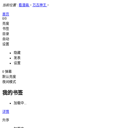
当前位置
:
看漫画
>
万古神王
>
首页
0/0
亮度
书签
目录
自动
设置
隐藏
发表
设置
0
弹幕
默认亮度
夜间模式
我的书签
加载中...
详情
升序