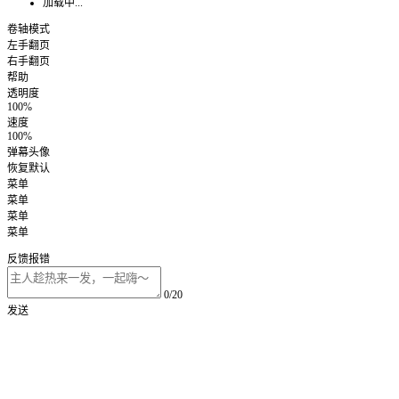
加载中...
卷轴模式
左手翻页
右手翻页
帮助
透明度
100%
速度
100%
弹幕头像
恢复默认
菜单
菜单
菜单
菜单
反馈报错
0/20
发送