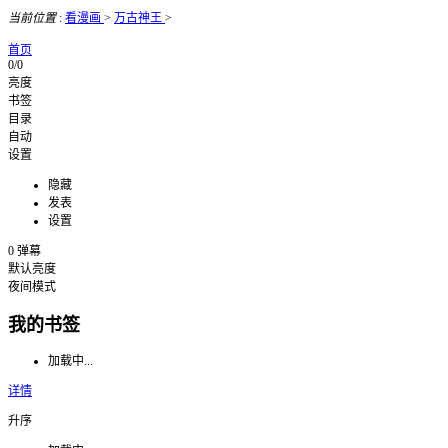
当前位置
:
看漫画
>
万古神王
>
首页
0/0
亮度
书签
目录
自动
设置
隐藏
发表
设置
0
弹幕
默认亮度
夜间模式
我的书签
加载中...
详情
升序