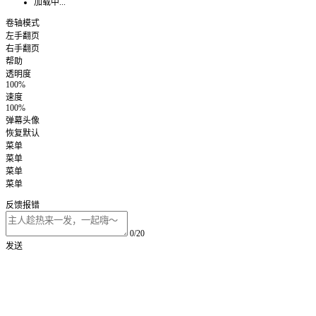
加载中...
卷轴模式
左手翻页
右手翻页
帮助
透明度
100%
速度
100%
弹幕头像
恢复默认
菜单
菜单
菜单
菜单
反馈报错
0/20
发送