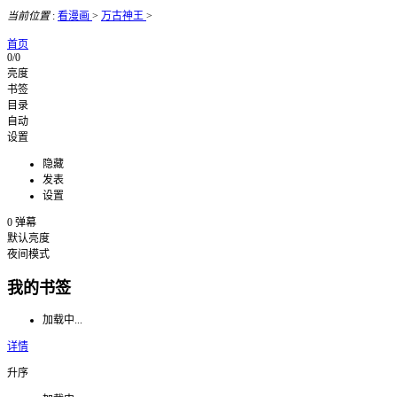
当前位置
:
看漫画
>
万古神王
>
首页
0/0
亮度
书签
目录
自动
设置
隐藏
发表
设置
0
弹幕
默认亮度
夜间模式
我的书签
加载中...
详情
升序