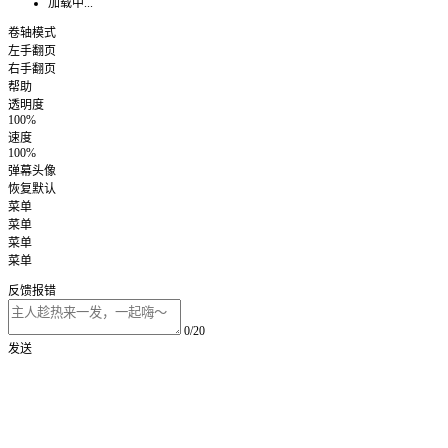
加载中...
卷轴模式
左手翻页
右手翻页
帮助
透明度
100%
速度
100%
弹幕头像
恢复默认
菜单
菜单
菜单
菜单
反馈报错
0/20
发送