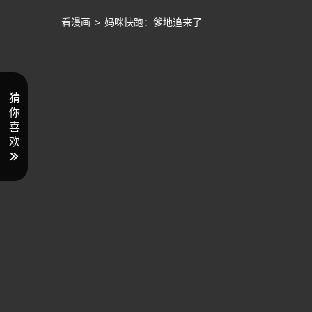
看漫画
>
妈咪快跑：爹地追来了
猜
你
喜
欢