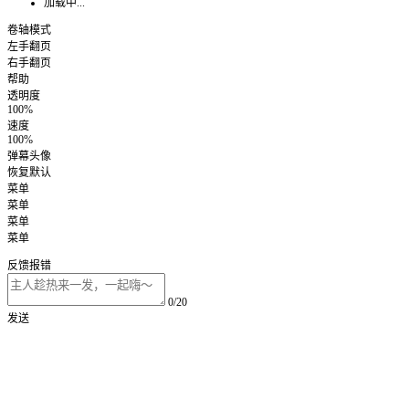
加载中...
卷轴模式
左手翻页
右手翻页
帮助
透明度
100%
速度
100%
弹幕头像
恢复默认
菜单
菜单
菜单
菜单
反馈报错
0/20
发送