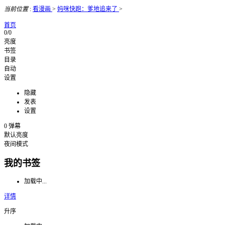
当前位置
:
看漫画
>
妈咪快跑：爹地追来了
>
首页
0/0
亮度
书签
目录
自动
设置
隐藏
发表
设置
0
弹幕
默认亮度
夜间模式
我的书签
加载中...
详情
升序