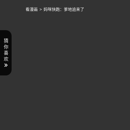
看漫画
>
妈咪快跑：爹地追来了
猜
你
喜
欢