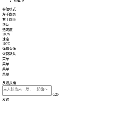
加载中...
卷轴模式
左手翻页
右手翻页
帮助
透明度
100%
速度
100%
弹幕头像
恢复默认
菜单
菜单
菜单
菜单
反馈报错
0/20
发送