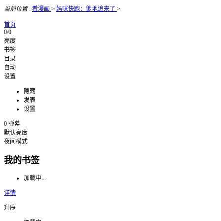
当前位置
:
看漫画
>
妈咪快跑：爹地追来了
>
首页
0/0
亮度
书签
目录
自动
设置
隐藏
发表
设置
0
弹幕
默认亮度
夜间模式
我的书签
加载中...
详情
升序