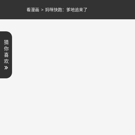
看漫画
>
妈咪快跑：爹地追来了
猜
你
喜
欢