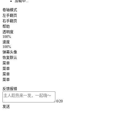
加载中...
卷轴模式
左手翻页
右手翻页
帮助
透明度
100%
速度
100%
弹幕头像
恢复默认
菜单
菜单
菜单
菜单
反馈报错
0/20
发送