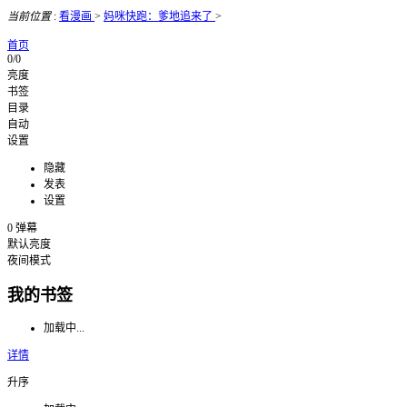
当前位置
:
看漫画
>
妈咪快跑：爹地追来了
>
首页
0/0
亮度
书签
目录
自动
设置
隐藏
发表
设置
0
弹幕
默认亮度
夜间模式
我的书签
加载中...
详情
升序