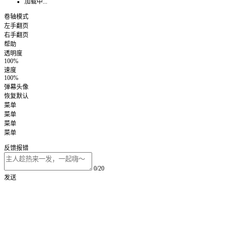
加载中...
卷轴模式
左手翻页
右手翻页
帮助
透明度
100%
速度
100%
弹幕头像
恢复默认
菜单
菜单
菜单
菜单
反馈报错
0/20
发送