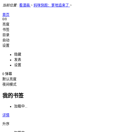
当前位置
:
看漫画
>
妈咪快跑：爹地追来了
>
首页
0/0
亮度
书签
目录
自动
设置
隐藏
发表
设置
0
弹幕
默认亮度
夜间模式
我的书签
加载中...
详情
升序