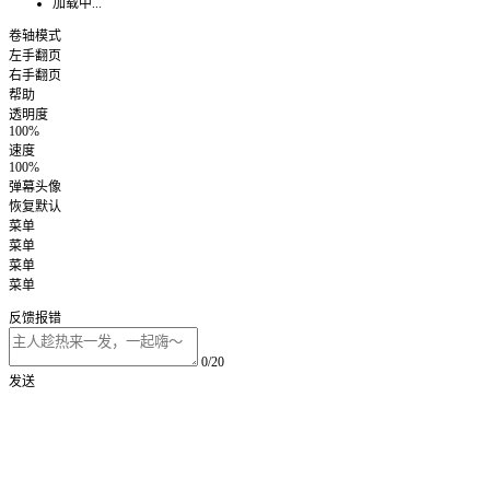
加载中...
卷轴模式
左手翻页
右手翻页
帮助
透明度
100%
速度
100%
弹幕头像
恢复默认
菜单
菜单
菜单
菜单
反馈报错
0/20
发送