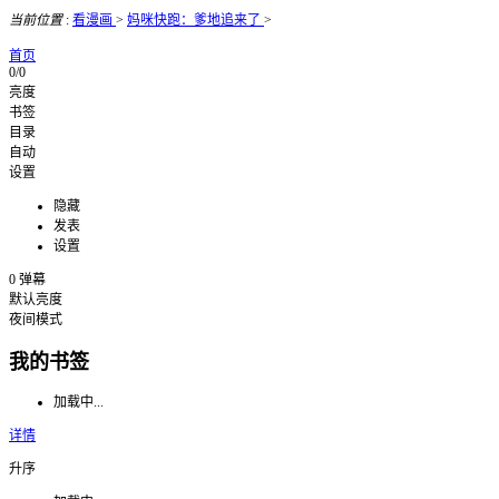
当前位置
:
看漫画
>
妈咪快跑：爹地追来了
>
首页
0/0
亮度
书签
目录
自动
设置
隐藏
发表
设置
0
弹幕
默认亮度
夜间模式
我的书签
加载中...
详情
升序