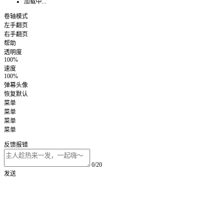
加载中...
卷轴模式
左手翻页
右手翻页
帮助
透明度
100%
速度
100%
弹幕头像
恢复默认
菜单
菜单
菜单
菜单
反馈报错
0/20
发送