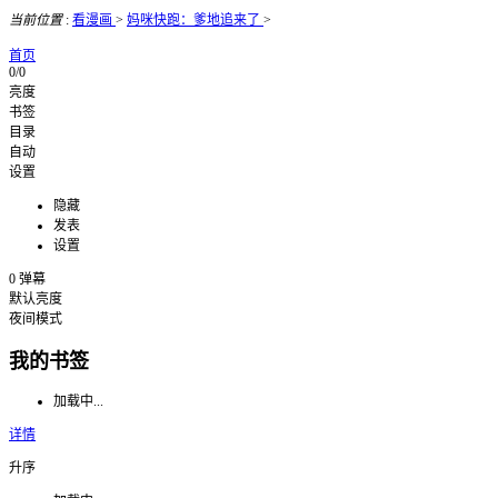
当前位置
:
看漫画
>
妈咪快跑：爹地追来了
>
首页
0/0
亮度
书签
目录
自动
设置
隐藏
发表
设置
0
弹幕
默认亮度
夜间模式
我的书签
加载中...
详情
升序