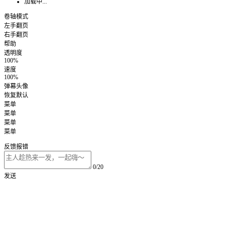
加载中...
卷轴模式
左手翻页
右手翻页
帮助
透明度
100%
速度
100%
弹幕头像
恢复默认
菜单
菜单
菜单
菜单
反馈报错
0/20
发送