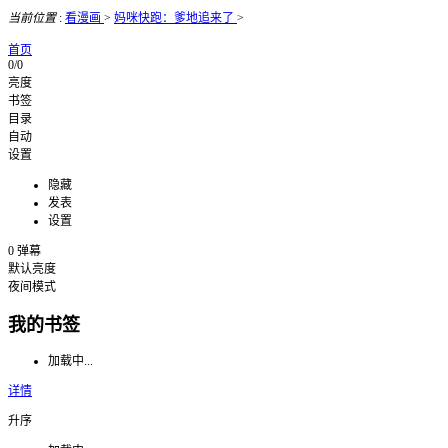
当前位置
:
看漫画
>
妈咪快跑：爹地追来了
>
首页
0/0
亮度
书签
目录
自动
设置
隐藏
发表
设置
0
弹幕
默认亮度
夜间模式
我的书签
加载中...
详情
升序