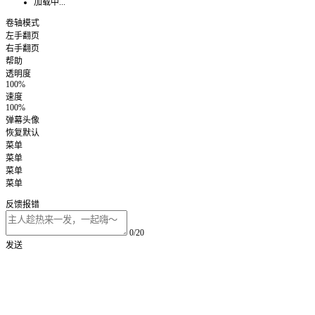
加载中...
卷轴模式
左手翻页
右手翻页
帮助
透明度
100%
速度
100%
弹幕头像
恢复默认
菜单
菜单
菜单
菜单
反馈报错
0/20
发送