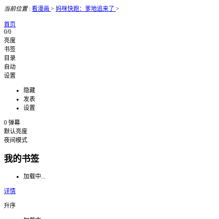
当前位置
:
看漫画
>
妈咪快跑：爹地追来了
>
首页
0/0
亮度
书签
目录
自动
设置
隐藏
发表
设置
0
弹幕
默认亮度
夜间模式
我的书签
加载中...
详情
升序