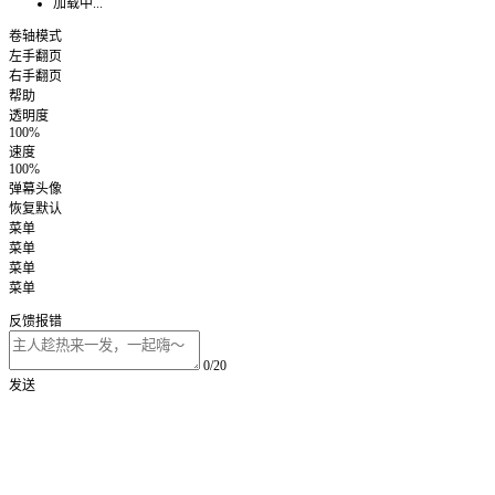
加载中...
卷轴模式
左手翻页
右手翻页
帮助
透明度
100%
速度
100%
弹幕头像
恢复默认
菜单
菜单
菜单
菜单
反馈报错
0/20
发送