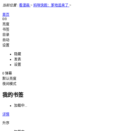
当前位置
:
看漫画
>
妈咪快跑：爹地追来了
>
首页
0/0
亮度
书签
目录
自动
设置
隐藏
发表
设置
0
弹幕
默认亮度
夜间模式
我的书签
加载中...
详情
升序