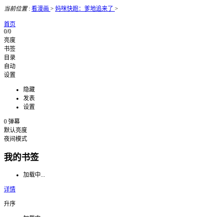
当前位置
:
看漫画
>
妈咪快跑：爹地追来了
>
首页
0/0
亮度
书签
目录
自动
设置
隐藏
发表
设置
0
弹幕
默认亮度
夜间模式
我的书签
加载中...
详情
升序