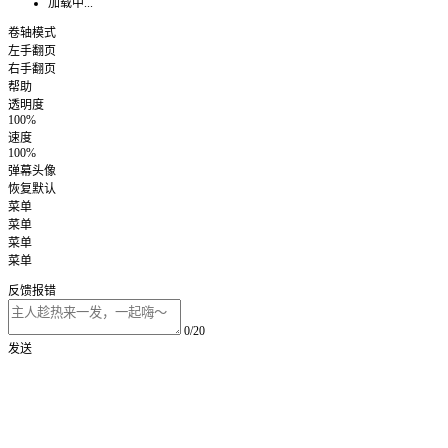
加载中...
卷轴模式
左手翻页
右手翻页
帮助
透明度
100%
速度
100%
弹幕头像
恢复默认
菜单
菜单
菜单
菜单
反馈报错
0/20
发送