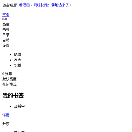
当前位置
:
看漫画
>
妈咪快跑：爹地追来了
>
首页
0/0
亮度
书签
目录
自动
设置
隐藏
发表
设置
0
弹幕
默认亮度
夜间模式
我的书签
加载中...
详情
升序