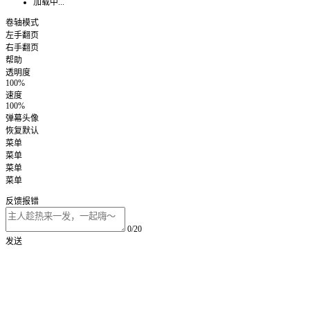
加载中...
卷轴模式
左手翻页
右手翻页
帮助
透明度
100%
速度
100%
弹幕头像
恢复默认
菜单
菜单
菜单
菜单
反馈报错
0/20
发送