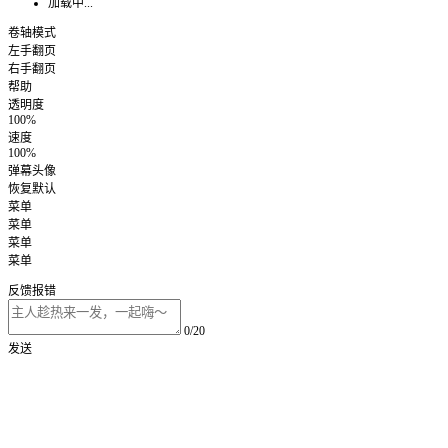
加载中...
卷轴模式
左手翻页
右手翻页
帮助
透明度
100%
速度
100%
弹幕头像
恢复默认
菜单
菜单
菜单
菜单
反馈报错
0/20
发送