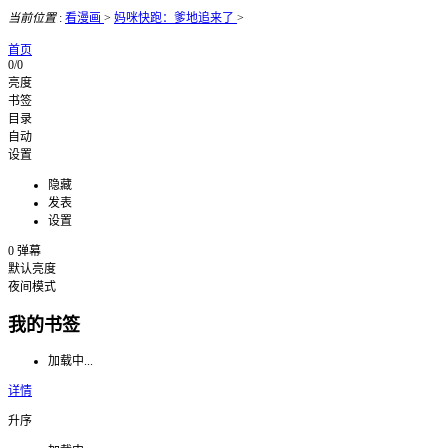
当前位置
:
看漫画
>
妈咪快跑：爹地追来了
>
首页
0/0
亮度
书签
目录
自动
设置
隐藏
发表
设置
0
弹幕
默认亮度
夜间模式
我的书签
加载中...
详情
升序