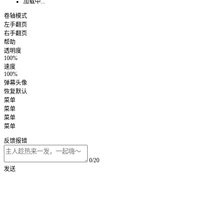
加载中...
卷轴模式
左手翻页
右手翻页
帮助
透明度
100%
速度
100%
弹幕头像
恢复默认
菜单
菜单
菜单
菜单
反馈报错
0/20
发送