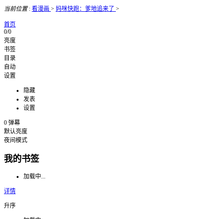
当前位置
:
看漫画
>
妈咪快跑：爹地追来了
>
首页
0/0
亮度
书签
目录
自动
设置
隐藏
发表
设置
0
弹幕
默认亮度
夜间模式
我的书签
加载中...
详情
升序