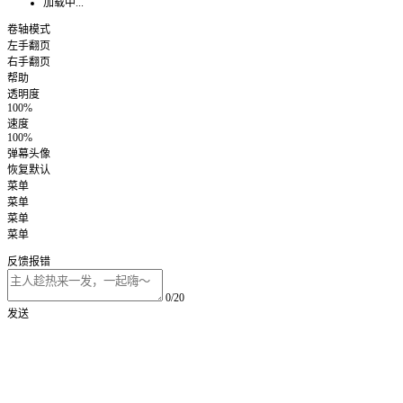
加载中...
卷轴模式
左手翻页
右手翻页
帮助
透明度
100%
速度
100%
弹幕头像
恢复默认
菜单
菜单
菜单
菜单
反馈报错
0/20
发送