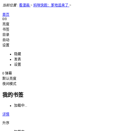
当前位置
:
看漫画
>
妈咪快跑：爹地追来了
>
首页
0/0
亮度
书签
目录
自动
设置
隐藏
发表
设置
0
弹幕
默认亮度
夜间模式
我的书签
加载中...
详情
升序