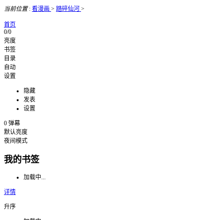
当前位置
:
看漫画
>
踏碎仙河
>
首页
0/0
亮度
书签
目录
自动
设置
隐藏
发表
设置
0
弹幕
默认亮度
夜间模式
我的书签
加载中...
详情
升序