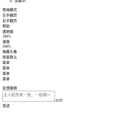
加载中...
卷轴模式
左手翻页
右手翻页
帮助
透明度
100%
速度
100%
弹幕头像
恢复默认
菜单
菜单
菜单
菜单
反馈报错
0/20
发送