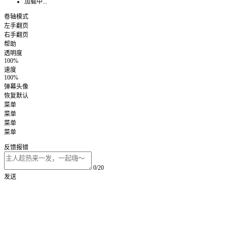
加载中...
卷轴模式
左手翻页
右手翻页
帮助
透明度
100%
速度
100%
弹幕头像
恢复默认
菜单
菜单
菜单
菜单
反馈报错
0/20
发送