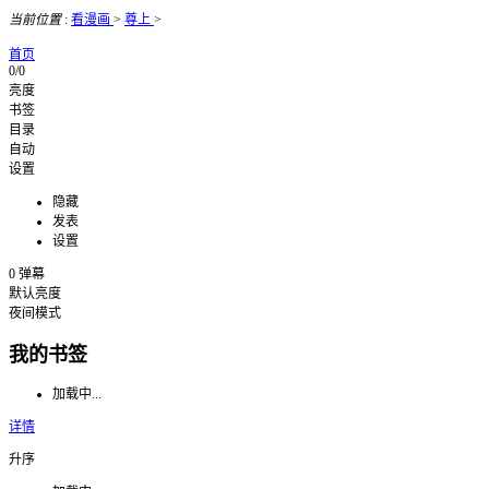
当前位置
:
看漫画
>
尊上
>
首页
0/0
亮度
书签
目录
自动
设置
隐藏
发表
设置
0
弹幕
默认亮度
夜间模式
我的书签
加载中...
详情
升序