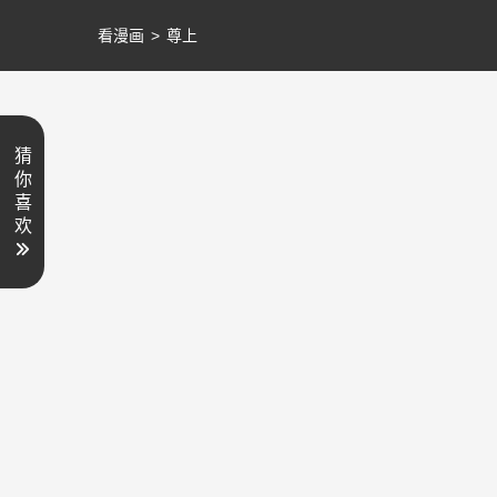
看漫画
>
尊上
猜
你
喜
欢