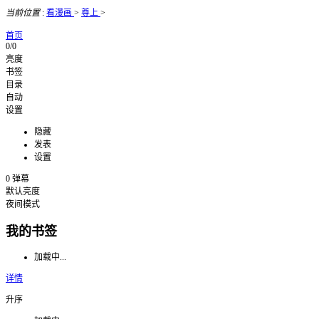
当前位置
:
看漫画
>
尊上
>
首页
0/0
亮度
书签
目录
自动
设置
隐藏
发表
设置
0
弹幕
默认亮度
夜间模式
我的书签
加载中...
详情
升序