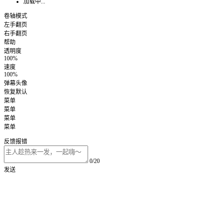
加载中...
卷轴模式
左手翻页
右手翻页
帮助
透明度
100%
速度
100%
弹幕头像
恢复默认
菜单
菜单
菜单
菜单
反馈报错
0/20
发送