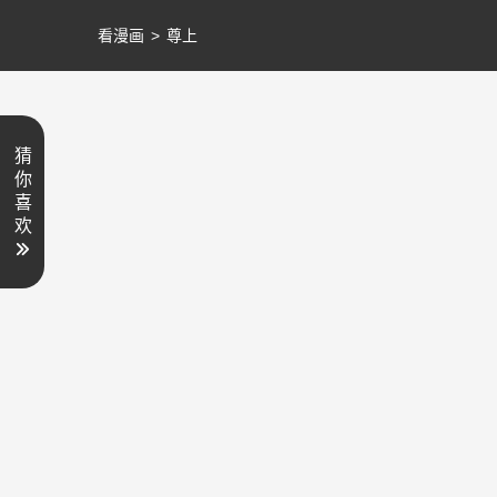
看漫画
>
尊上
猜
你
喜
欢