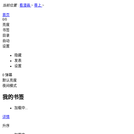
当前位置
:
看漫画
>
尊上
>
首页
0/0
亮度
书签
目录
自动
设置
隐藏
发表
设置
0
弹幕
默认亮度
夜间模式
我的书签
加载中...
详情
升序