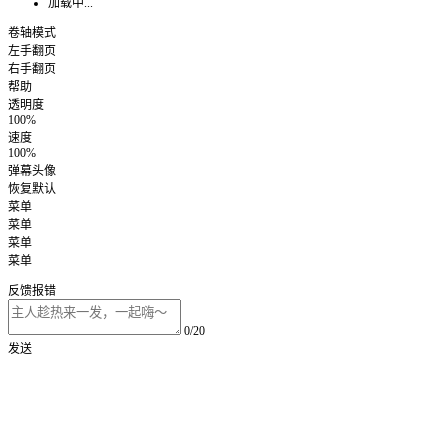
加载中...
卷轴模式
左手翻页
右手翻页
帮助
透明度
100%
速度
100%
弹幕头像
恢复默认
菜单
菜单
菜单
菜单
反馈报错
0/20
发送