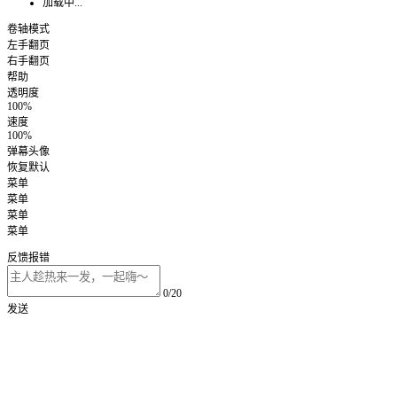
加载中...
卷轴模式
左手翻页
右手翻页
帮助
透明度
100%
速度
100%
弹幕头像
恢复默认
菜单
菜单
菜单
菜单
反馈报错
0/20
发送