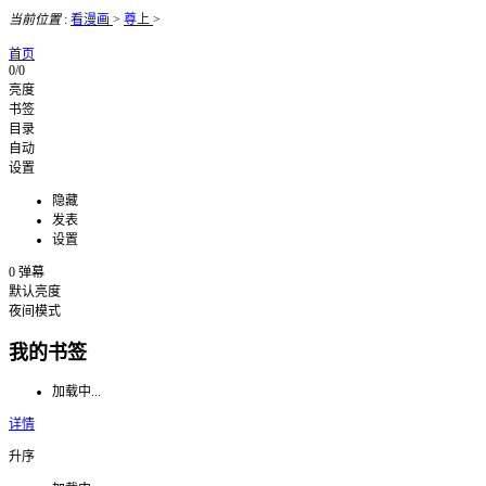
当前位置
:
看漫画
>
尊上
>
首页
0/0
亮度
书签
目录
自动
设置
隐藏
发表
设置
0
弹幕
默认亮度
夜间模式
我的书签
加载中...
详情
升序